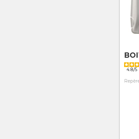
BOI
4.8
/
5
Repère 