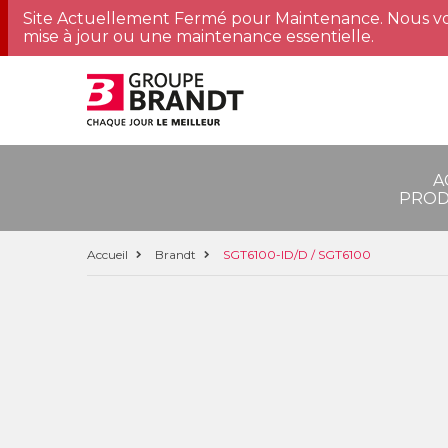
Site Actuellement Fermé pour Maintenance. Nous vo
mise à jour ou une maintenance essentielle.
A
PROD
Accueil
Brandt
SGT6100-ID/D / SGT6100