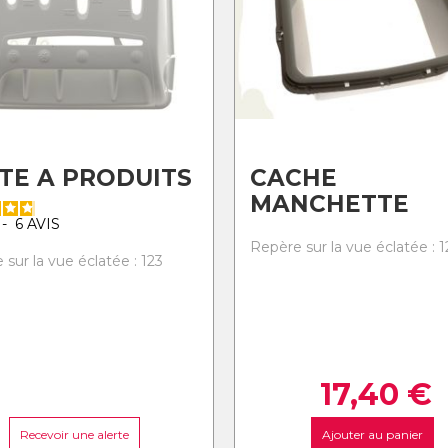
TE A PRODUITS
CACHE
MANCHETTE
-
6
AVIS
Repère sur la vue éclatée : 1
sur la vue éclatée : 123
17,40
€
Recevoir une alerte
Ajouter au panier