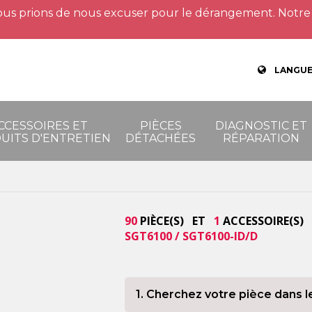
us prions de nous excuser pour le dérangement. Notre 
LANGUE
CCESSOIRES ET
PIÈCES
DIAGNOSTIC ET
UITS D'ENTRETIEN
DÉTACHÉES
RÉPARATION
90
PIÈCE(S) ET
1
ACCESSOIRE(S) 
SGT6100 / SGT6100-ID/D
1. Cherchez votre pièce dans l