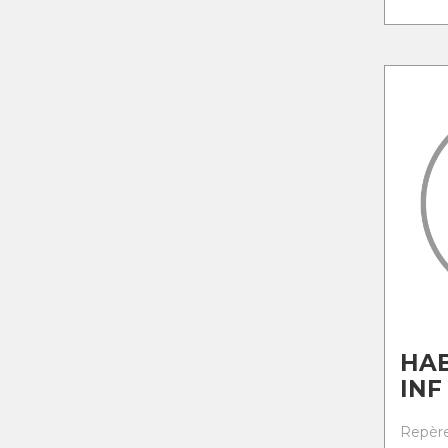
HAB
INF
Repère 