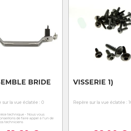
EMBLE BRIDE
VISSERIE 1)
 sur la vue éclatée : 0
Repère sur la vue éclatée : 
ièce technique - Nous vous
onseillons de faire appel à l'un de
os techniciens