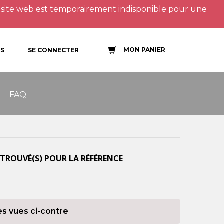
site web est temporairement indisponible pour une
MON PANIER
S
SE CONNECTER
FAQ
TROUVÉ(S) POUR LA RÉFÉRENCE
es vues ci-contre