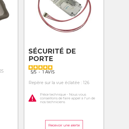
SÉCURITÉ DE
PORTE
25
5
/
5
-
1
AVIS
Repère sur la vue éclatée : 126
Pièce technique - Nous vous
conseillons de faire appel à l'un de
nos techniciens
Recevoir une alerte