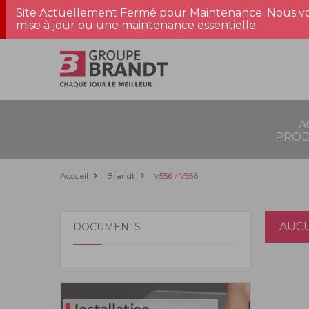
Site Actuellement Fermé pour Maintenance. Nous vo
mise à jour ou une maintenance essentielle.
A
PROD
Accueil
Brandt
V556 / V556
AUCU
DOCUMENTS