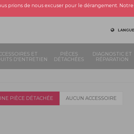
us prions de nous excuser pour le dérangement. Notre 
LANGUE
CCESSOIRES ET
PIÈCES
DIAGNOSTIC ET
UITS D'ENTRETIEN
DÉTACHÉES
RÉPARATION
NE PIÈCE DÉTACHÉE
AUCUN ACCESSOIRE