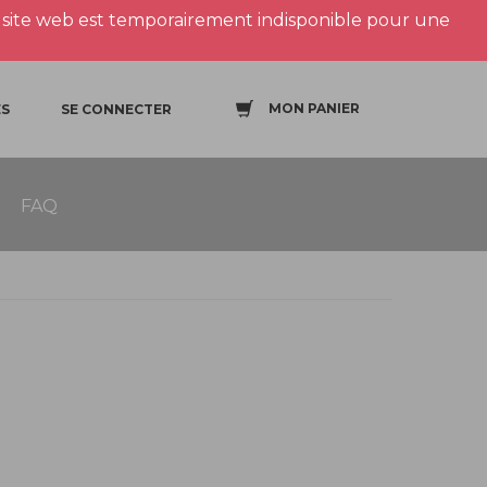
site web est temporairement indisponible pour une
MON PANIER
S
SE CONNECTER
FAQ