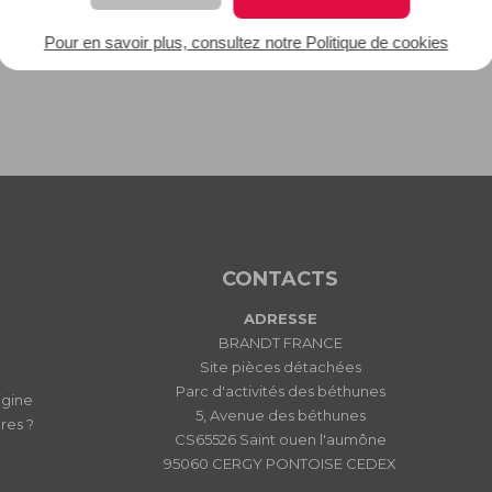
Pour en savoir plus, consultez notre Politique de cookies
CONTACTS
ADRESSE
BRANDT FRANCE
Site pièces détachées
Parc d'activités des béthunes
igine
5, Avenue des béthunes
res ?
CS65526 Saint ouen l'aumône
95060 CERGY PONTOISE CEDEX