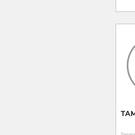
TA
Repère