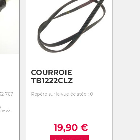
COURROIE
TB1222CLZ
-32 767
Repère sur la vue éclatée : 0
s
l'un de
19,90
€