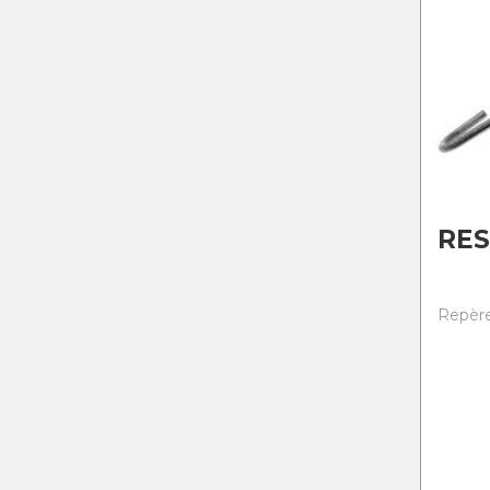
RES
Repère 