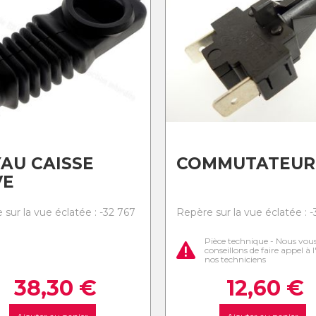
AU CAISSE
COMMUTATEUR
VE
sur la vue éclatée : -32 767
Repère sur la vue éclatée : 
Pièce technique - Nous vou
conseillons de faire appel à 
nos techniciens
38,30
€
12,60
€