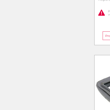
P
v
Pr