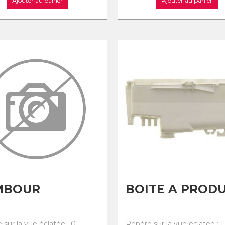
Ajouter au panier
Ajouter au panier
MBOUR
BOITE A PRODU
 sur la vue éclatée : 0
Repère sur la vue éclatée : 1