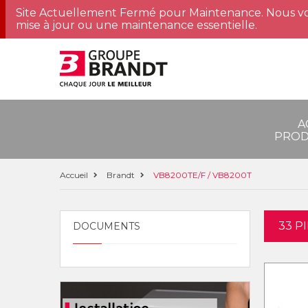
Site Actuellement Fermé pour Maintenance. Nous vo
mise à jour ou une maintenance essentielle.
A
PROD
Accueil
Brandt
VB8200TE/F / VB8200T
33 P
DOCUMENTS