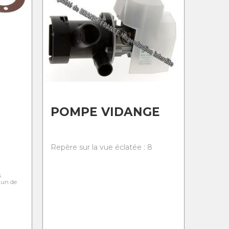
POMPE VIDANGE
Repère sur la vue éclatée : 8
s
l'un de