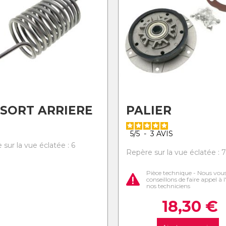
SORT ARRIERE
PALIER
5
/
5
-
3
AVIS
sur la vue éclatée : 6
Repère sur la vue éclatée : 7
Pièce technique - Nous vou
conseillons de faire appel à 
nos techniciens
18,30
€