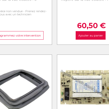
ièce non vendue - Prenez rendez-
ous avec un technicien
60,50
€
ogrammez votre intervention
Ajouter au panier