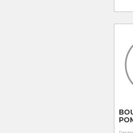
BO
PO
Repère 