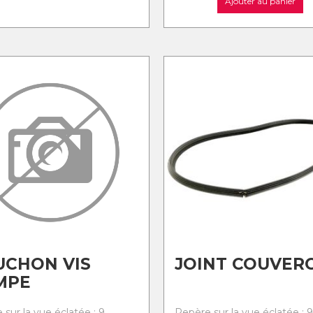
Ajouter au panier
UCHON VIS
JOINT COUVER
MPE
sur la vue éclatée : 9
Repère sur la vue éclatée : 9