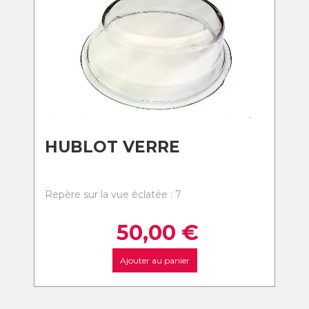
HUBLOT VERRE
Repère sur la vue éclatée : 7
50,00
€
Ajouter au panier