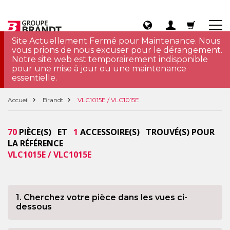
Site Actuellement Fermé pour Maintenance. Nous
vous prions de nous excuser pour le dérangement.
Notre site web est temporairement indisponible
pour une mise à jour ou une maintenance
essentielle.
Accueil
Brandt
VLC1015E / VLC1015E
70
PIÈCE(S) ET
1
ACCESSOIRE(S) TROUVÉ(S) POUR
LA RÉFÉRENCE
VLC1015E / VLC1015E
1. Cherchez votre pièce dans les vues ci-
dessous