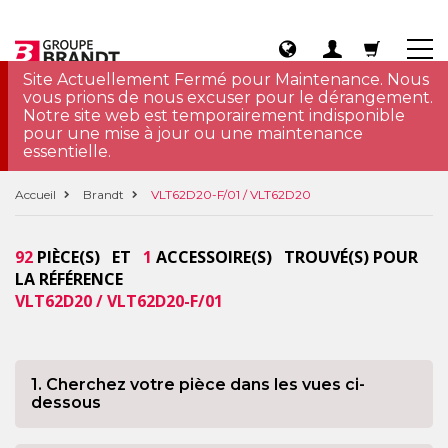
Site Actuellement Fermé pour Maintenance. Nous
vous prions de nous excuser pour le dérangement.
Notre site web est temporairement indisponible
pour une mise à jour ou une maintenance
essentielle.
Accueil
Brandt
VLT62D20-F/01 / VLT62D20
92
PIÈCE(S) ET
1
ACCESSOIRE(S) TROUVÉ(S) POUR
LA RÉFÉRENCE
VLT62D20 / VLT62D20-F/01
1. Cherchez votre pièce dans les vues ci-
dessous