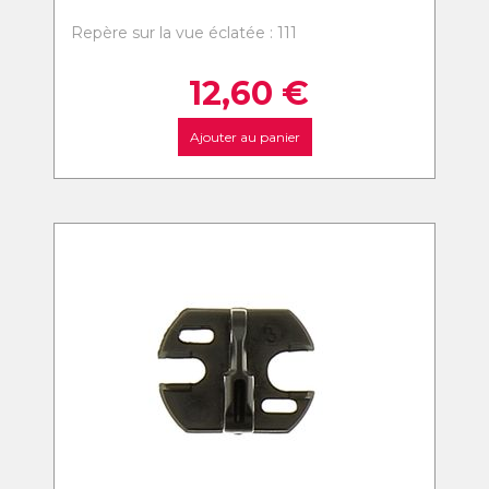
Repère sur la vue éclatée : 111
12,60
€
Ajouter au panier