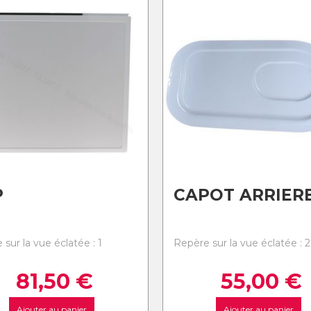
P
CAPOT ARRIER
sur la vue éclatée : 1
Repère sur la vue éclatée : 2
81,50
€
55,00
€
Ajouter au panier
Ajouter au panier