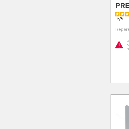
PR
5
/
5
-
Repère 
P
c
n