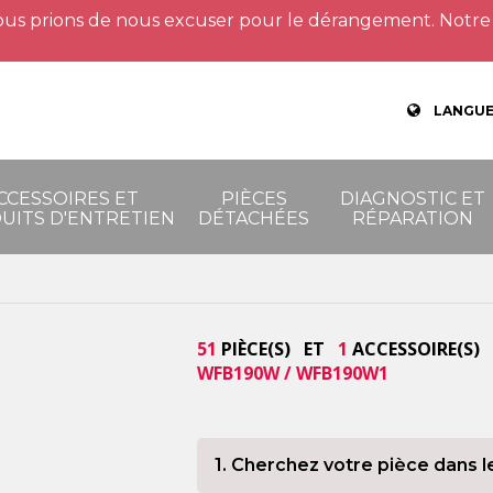
us prions de nous excuser pour le dérangement. Notre 
LANGUE
CCESSOIRES ET
PIÈCES
DIAGNOSTIC ET
UITS D'ENTRETIEN
DÉTACHÉES
RÉPARATION
51
PIÈCE(S) ET
1
ACCESSOIRE(S) 
WFB190W / WFB190W1
1. Cherchez votre pièce dans l