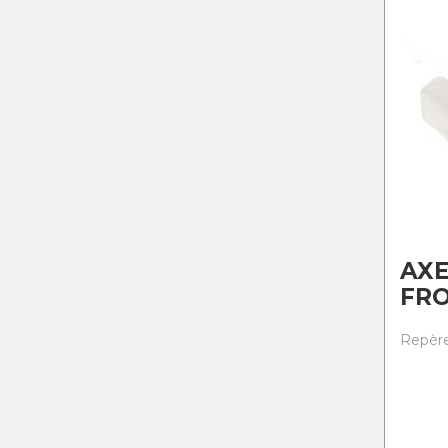
AX
FR
Repère 