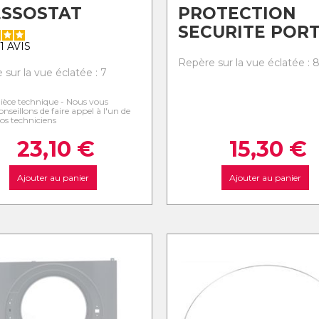
ESSOSTAT
PROTECTION
SECURITE POR
1
AVIS
Repère sur la vue éclatée : 
sur la vue éclatée : 7
ièce technique - Nous vous
onseillons de faire appel à l'un de
os techniciens
23,10
€
15,30
€
Ajouter au panier
Ajouter au panier