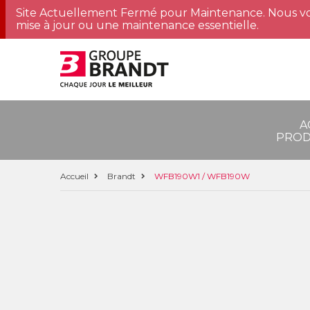
Site Actuellement Fermé pour Maintenance. Nous vo
mise à jour ou une maintenance essentielle.
A
PROD
Accueil
Brandt
WFB190W1 / WFB190W