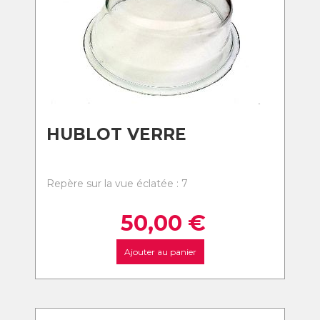
HUBLOT VERRE
Repère sur la vue éclatée : 7
50,00
€
Ajouter au panier