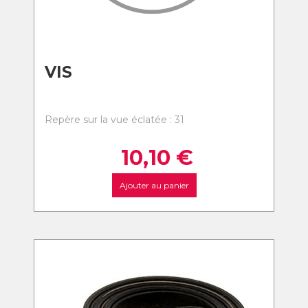
VIS
Repère sur la vue éclatée : 31
10,10
€
Ajouter au panier