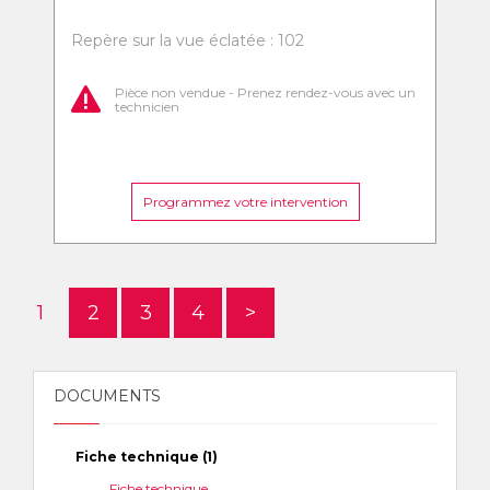
Repère sur la vue éclatée : 102
Pièce non vendue - Prenez rendez-vous avec un
technicien
Programmez votre intervention
1
2
3
4
>
DOCUMENTS
Fiche technique (1)
Fiche technique