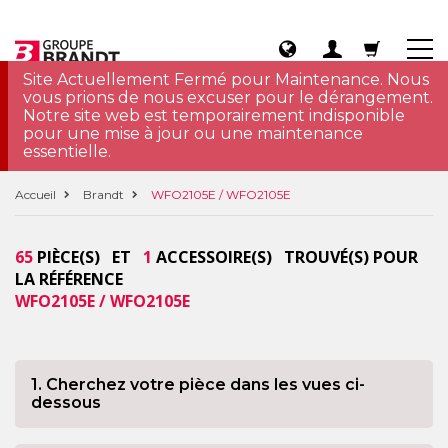
Site Actuellement Fermé pour Maintenance. Nous
vous prions de nous excuser pour le dérangement.
Notre site web est temporairement indisponible
pour une mise à jour ou une maintenance
essentielle.
Accueil
Brandt
WFO2105E / WFO2105E
65
PIÈCE(S) ET
1
ACCESSOIRE(S) TROUVÉ(S) POUR
LA RÉFÉRENCE
WFO2105E / WFO2105E
1. Cherchez votre pièce dans les vues ci-
dessous