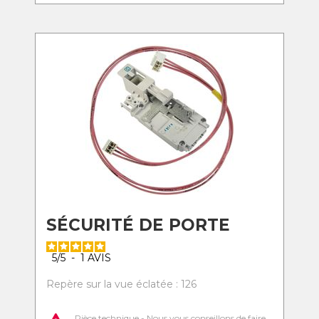
SÉCURITÉ DE PORTE
5
/
5
-
1
AVIS
Repère sur la vue éclatée : 126
Pièce technique - Nous vous conseillons de faire