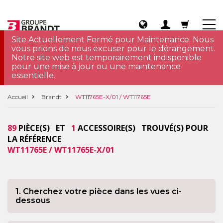
Site Actuellement Fermé pour Maintenance. Nous
vous prions de nous excuser pour le dérangement.
Notre site web est temporairement indisponible
pour une mise à jour ou une maintenance
essentielle.
Accueil
Brandt
WT11765E-X/01 / WT11765E
89
PIÈCE(S) ET
1
ACCESSOIRE(S) TROUVÉ(S) POUR
LA RÉFÉRENCE
WT11765E / WT11765E-X/01
1. Cherchez votre pièce dans les vues ci-
dessous