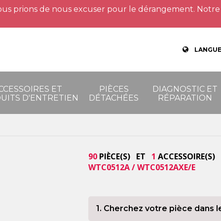
us prions de nous excuser pour le dérangement. Notre 
LANGUE
CCESSOIRES ET
PIÈCES
DIAGNOSTIC ET
UITS D'ENTRETIEN
DÉTACHÉES
RÉPARATION
90
PIÈCE(S) ET
1
ACCESSOIRE(S) 
WTC0512A / WTC0512AXE/E
1. Cherchez votre pièce dans l