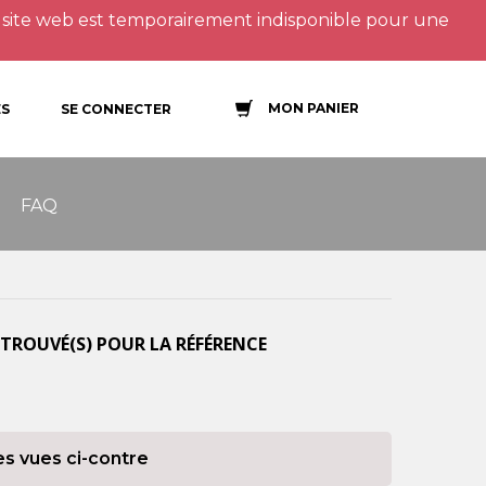
site web est temporairement indisponible pour une
MON PANIER
S
SE CONNECTER
FAQ
TROUVÉ(S) POUR LA RÉFÉRENCE
es vues ci-contre