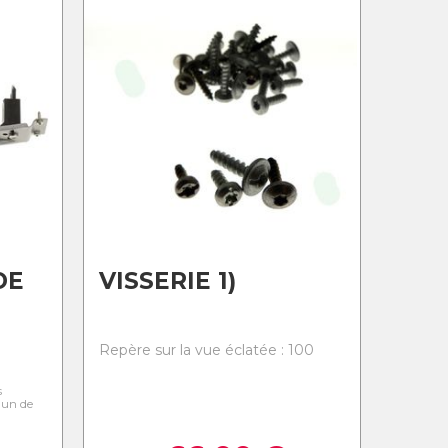
DE
VISSERIE 1)
0
Repère sur la vue éclatée : 100
s
l'un de