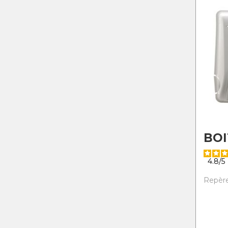
BOI
4.8
/
5
Repère 