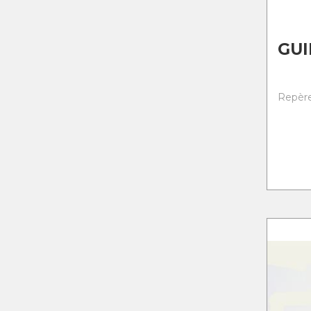
GU
Repère 