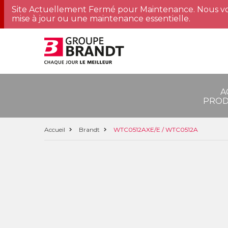
Site Actuellement Fermé pour Maintenance. Nous vo
mise à jour ou une maintenance essentielle.
A
PROD
Accueil
Brandt
WTC0512AXE/E / WTC0512A