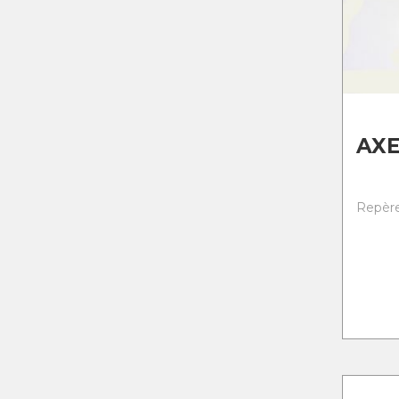
AXE
Repère 