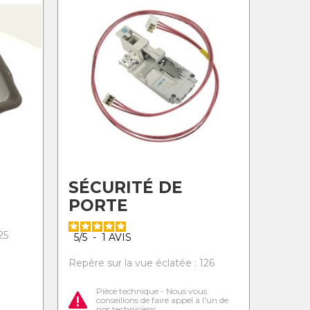
SÉCURITÉ DE
PORTE
25
5
/
5
-
1
AVIS
Repère sur la vue éclatée : 126
Pièce technique - Nous vous
conseillons de faire appel à l'un de
nos techniciens