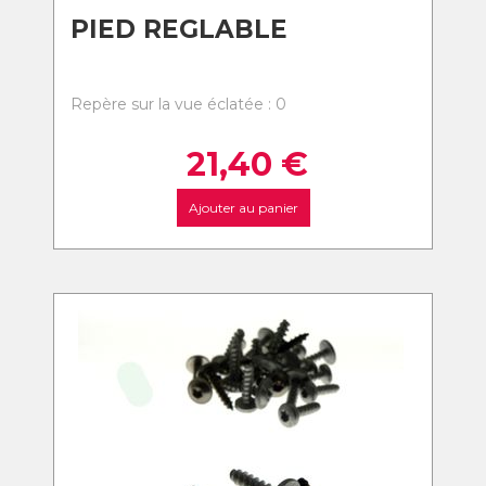
PIED REGLABLE
Repère sur la vue éclatée : 0
21,40
€
Ajouter au panier