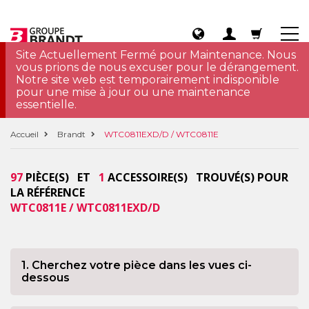
Site Actuellement Fermé pour Maintenance. Nous
vous prions de nous excuser pour le dérangement.
Notre site web est temporairement indisponible
pour une mise à jour ou une maintenance
essentielle.
Accueil
Brandt
WTC0811EXD/D / WTC0811E
97
PIÈCE(S) ET
1
ACCESSOIRE(S) TROUVÉ(S) POUR
LA RÉFÉRENCE
WTC0811E / WTC0811EXD/D
1. Cherchez votre pièce dans les vues ci-
dessous