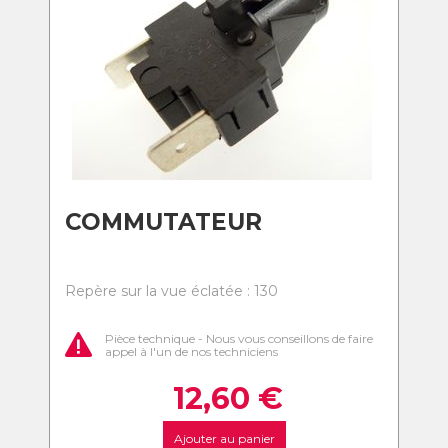
COMMUTATEUR
Repère sur la vue éclatée : 130
Pièce technique - Nous vous conseillons de faire
appel à l'un de nos techniciens
12,60
€
Ajouter au panier