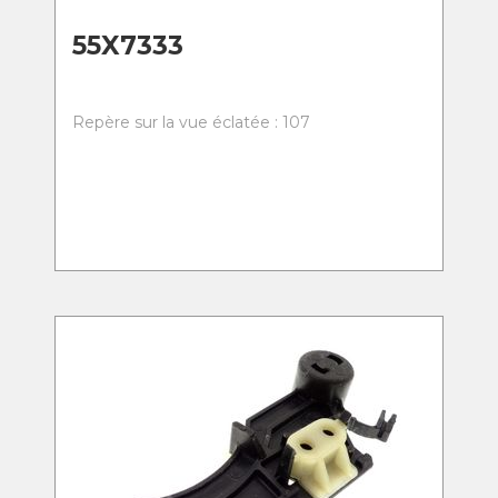
55X7333
Repère sur la vue éclatée : 107