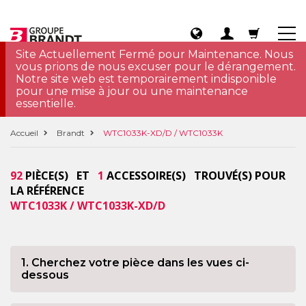
Site Actuellement Fermé pour Maintenance. Nous
vous prions de nous excuser pour le dérangement.
Notre site web est temporairement indisponible
pour une mise à jour ou une maintenance
essentielle.
Accueil
Brandt
WTC1033K-XD/D / WTC1033K
92
PIÈCE(S) ET
1
ACCESSOIRE(S) TROUVÉ(S) POUR
LA RÉFÉRENCE
WTC1033K / WTC1033K-XD/D
1. Cherchez votre pièce dans les vues ci-
dessous