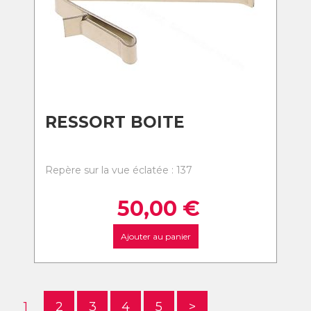
RESSORT BOITE
Repère sur la vue éclatée : 137
50,00
€
Ajouter au panier
1
2
3
4
5
>