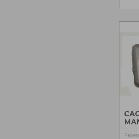
CA
MA
Repère 