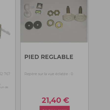
PIED REGLABLE
-32 767
Repère sur la vue éclatée : 0
s
l'un de
21,40
€