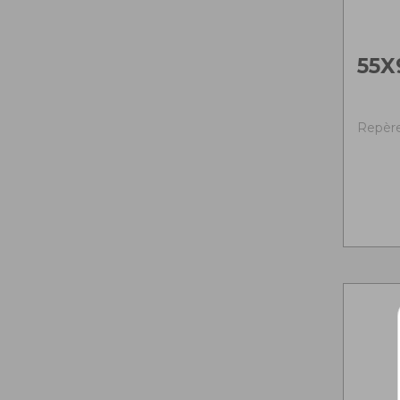
55X
Repère