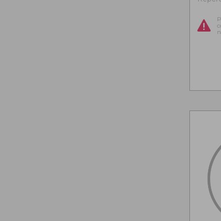
P
c
n