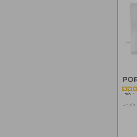
PO
5
/
5
-
Repère