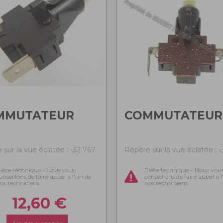
MMUTATEUR
COMMUTATEUR
sur la vue éclatée : -32 767
Repère sur la vue éclatée : 
ièce technique - Nous vous
Pièce technique - Nous vou
onseillons de faire appel à l'un de
conseillons de faire appel à 
os techniciens
nos techniciens
12,60
€