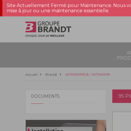
Site Actuellement Fermé pour Maintenance. Nous vo
mise à jour ou une maintenance essentielle.
A
PROD
Accueil
Brandt
WTM0911FE/E / WTM0911F
95 P
DOCUMENTS