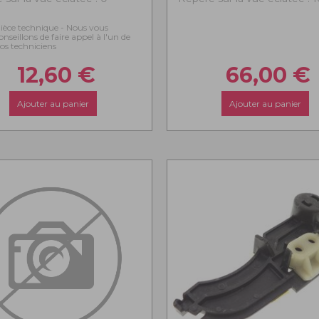
ièce technique - Nous vous
onseillons de faire appel à l'un de
os techniciens
12,60
€
66,00
€
Ajouter au panier
Ajouter au panier