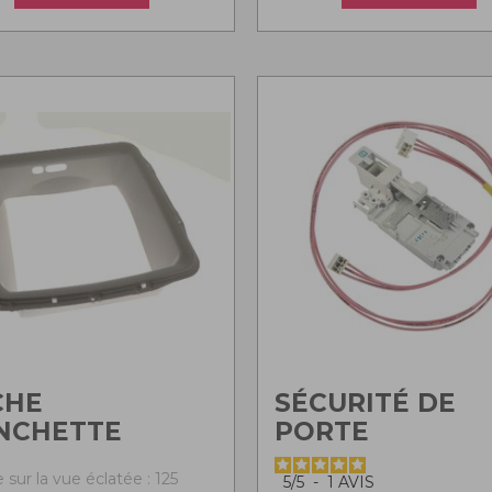
CHE
SÉCURITÉ DE
NCHETTE
PORTE
sur la vue éclatée : 125
5
/
5
-
1
AVIS