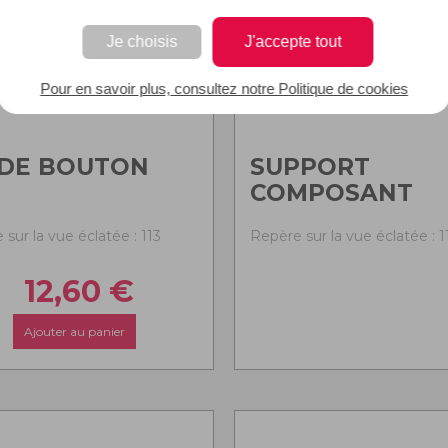
Je choisis
J'accepte tout
Pour en savoir plus, consultez notre Politique de cookies
IDE BOUTON
SUPPORT
COMPOSANT
sur la vue éclatée : 113
Repère sur la vue éclatée : 1
12,60
€
Ajouter au panier