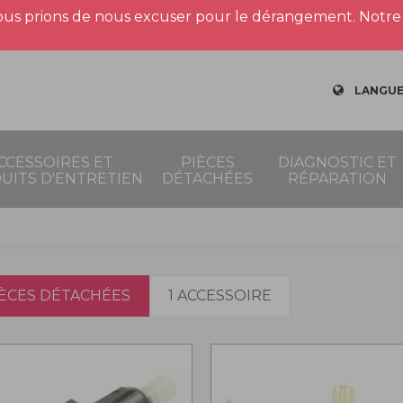
us prions de nous excuser pour le dérangement. Notre 
LANGUE
CCESSOIRES ET
PIÈCES
DIAGNOSTIC ET
UITS D'ENTRETIEN
DÉTACHÉES
RÉPARATION
IÈCES DÉTACHÉES
1 ACCESSOIRE