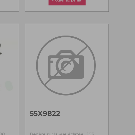
Ajouter au panier
55X9822
100
Repère sur la vue éclatée : 103