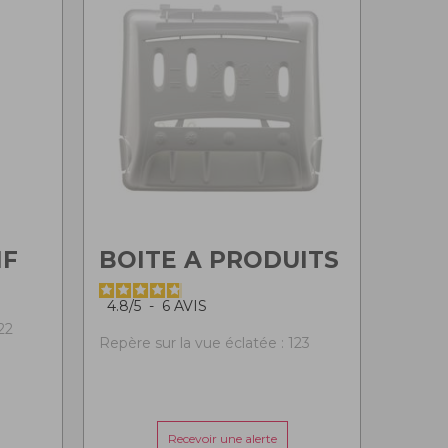
IF
BOITE A PRODUITS
4.8
/
5
-
6
AVIS
22
Repère sur la vue éclatée : 123
Recevoir une alerte