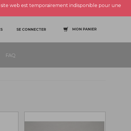
site web est temporairement indisponible pour une
MON PANIER
S
SE CONNECTER
FAQ