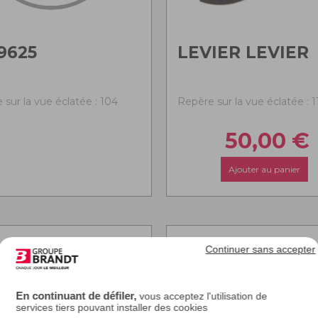
9625
LEVIER LEVIER
 sur la vue éclatée : 104
Repère sur la vue éclatée : 1
50,00
€
Ajouter au panier
Continuer sans accepter
En continuant de défiler,
vous acceptez l'utilisation de
services tiers pouvant installer des cookies