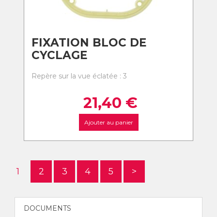
FIXATION BLOC DE
CYCLAGE
Repère sur la vue éclatée : 3
21,40
€
Ajouter au panier
1
2
3
4
5
>
DOCUMENTS