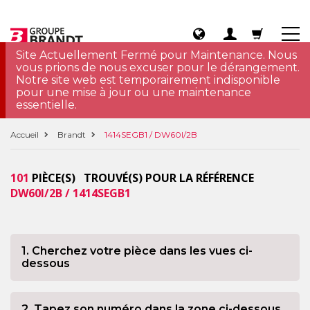
Site Actuellement Fermé pour Maintenance. Nous
vous prions de nous excuser pour le dérangement.
Notre site web est temporairement indisponible
pour une mise à jour ou une maintenance
essentielle.
Accueil
Brandt
1414SEGB1 / DW60I/2B
101
PIÈCE(S) TROUVÉ(S) POUR LA RÉFÉRENCE
DW60I/2B / 1414SEGB1
1. Cherchez votre pièce dans les vues ci-
dessous
2. Tapez son numéro dans la zone ci-dessous