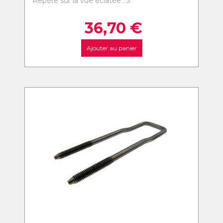
Repère sur la vue éclatée : 3
36,70
€
Ajouter au panier