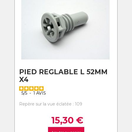
PIED REGLABLE L 52MM
X4
5
/
5
-
1
AVIS
Repère sur la vue éclatée : 109
15,30
€