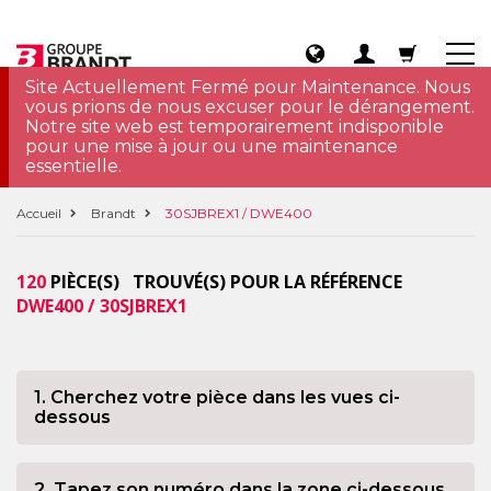
Site Actuellement Fermé pour Maintenance. Nous
vous prions de nous excuser pour le dérangement.
Notre site web est temporairement indisponible
pour une mise à jour ou une maintenance
essentielle.
Accueil
Brandt
30SJBREX1 / DWE400
120
PIÈCE(S) TROUVÉ(S) POUR LA RÉFÉRENCE
DWE400 / 30SJBREX1
1. Cherchez votre pièce dans les vues ci-
dessous
2. Tapez son numéro dans la zone ci-dessous