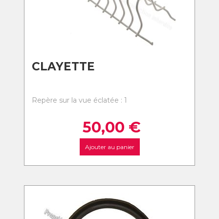
CLAYETTE
Repère sur la vue éclatée : 1
50,00
€
Ajouter au panier