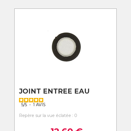
JOINT ENTREE EAU
5
/
5
-
1
AVIS
Repère sur la vue éclatée : 0