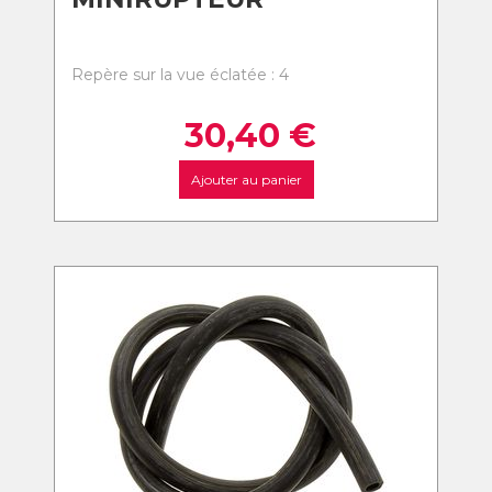
Repère sur la vue éclatée : 4
30,40
€
Ajouter au panier