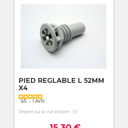
PIED REGLABLE L 52MM
X4
5
/
5
-
1
AVIS
Repère sur la vue éclatée : 10
15,30
€