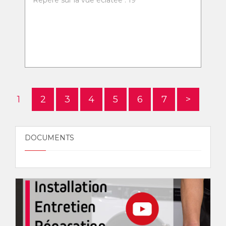
Repère sur la vue éclatée : 19
1
2
3
4
5
6
7
>
DOCUMENTS