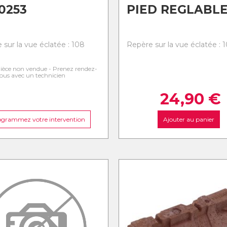
0253
PIED REGLABL
 sur la vue éclatée : 108
Repère sur la vue éclatée : 
ièce non vendue - Prenez rendez-
ous avec un technicien
24,90
€
ogrammez votre intervention
Ajouter au panier