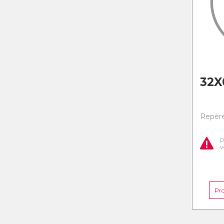
32X
Repère 
P
v
Pr