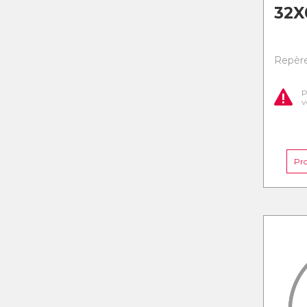
32X
Repère
P
v
Pr