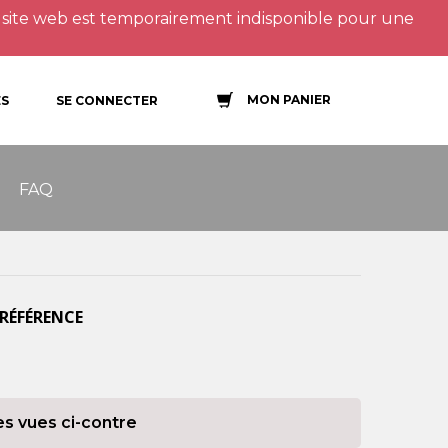
site web est temporairement indisponible pour une
MON PANIER
S
SE CONNECTER
FAQ
 RÉFÉRENCE
es vues ci-contre