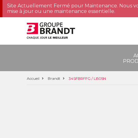
Site Actuellement Fermé pour Maintenance. Nous vo
mise à jour ou une maintenance essentielle.
A
PROD
Accueil
Brandt
34SFBRFFG / LI505N