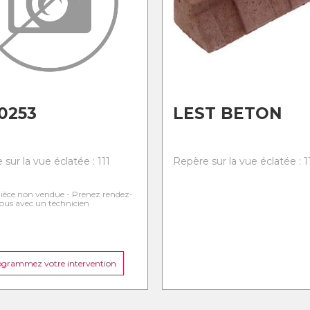
0253
LEST BETON
sur la vue éclatée : 111
Repère sur la vue éclatée : 1
ièce non vendue - Prenez rendez-
ous avec un technicien
ogrammez votre intervention