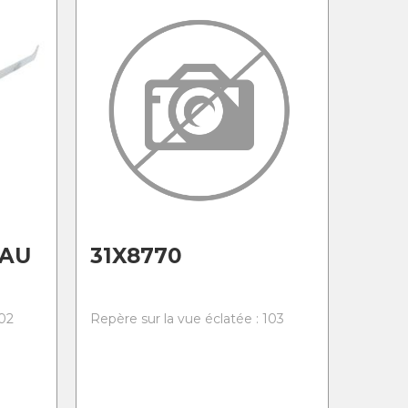
EAU
31X8770
102
Repère sur la vue éclatée : 103