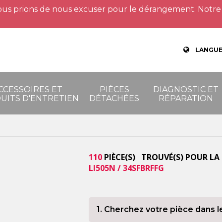
us prions de nous excuser pour le dérangement. Notre 
LANGUE
CCESSOIRES ET
PIÈCES
DIAGNOSTIC ET
UITS D'ENTRETIEN
DÉTACHÉES
RÉPARATION
110
PIÈCE(S) TROUVÉ(S) POUR LA
LI505N / 34SFBRFFG
1. Cherchez votre pièce dans l