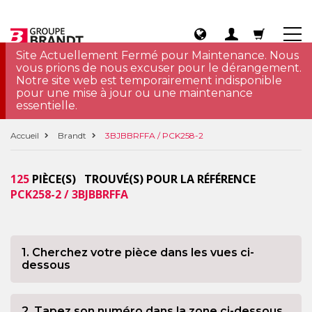
Site Actuellement Fermé pour Maintenance. Nous
vous prions de nous excuser pour le dérangement.
Notre site web est temporairement indisponible
pour une mise à jour ou une maintenance
essentielle.
Accueil
Brandt
3BJBBRFFA / PCK258-2
125
PIÈCE(S) TROUVÉ(S) POUR LA RÉFÉRENCE
PCK258-2 / 3BJBBRFFA
1. Cherchez votre pièce dans les vues ci-
dessous
2. Tapez son numéro dans la zone ci-dessous