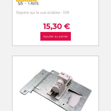
5
/
5
-
1
AVIS
Repère sur la vue éclatée : 109
15,30
€
Ajouter au panier