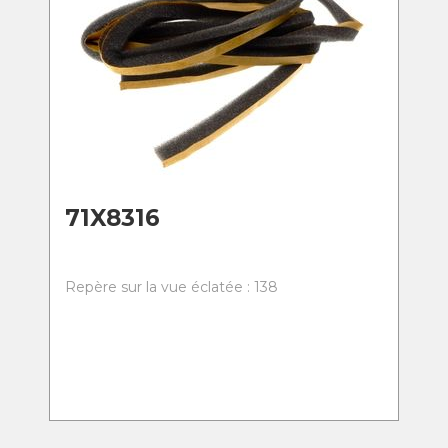
71X8316
Repère sur la vue éclatée : 138