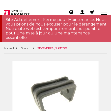
Site Actuellement Fermé pour Maintenance. Nous
vous prions de nous excuser pour le dérangement.
Notre site web est temporairement indisponible
pour une mise à jour ou une maintenance
essentielle.
Accueil
Brandt
518BVEFFA / LK17BB