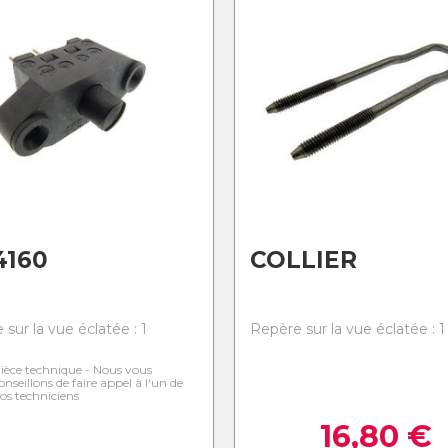
4160
COLLIER
sur la vue éclatée : 1
Repère sur la vue éclatée : 1
ièce technique - Nous vous
onseillons de faire appel à l'un de
os techniciens
16,80
€