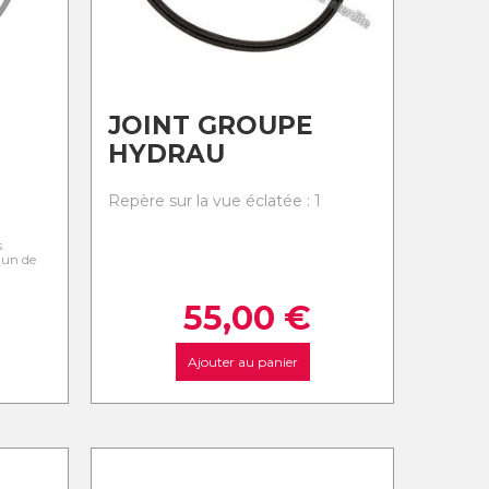
JOINT GROUPE
HYDRAU
0
Repère sur la vue éclatée : 1
s
l'un de
55,00
€
Ajouter au panier