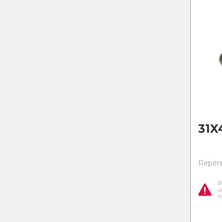
31X
Repère 
P
c
n