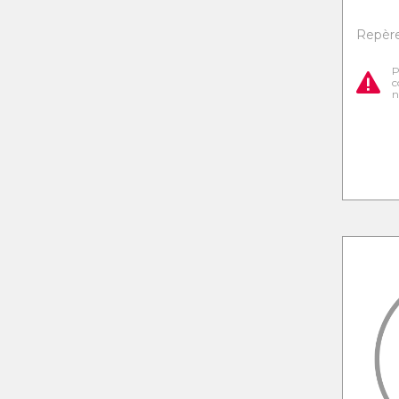
Repère
P
c
n