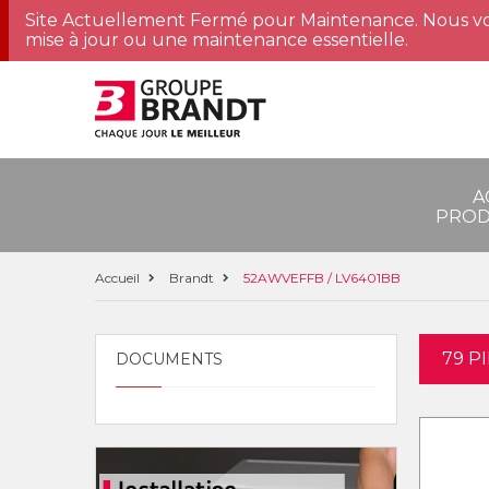
Site Actuellement Fermé pour Maintenance. Nous vo
mise à jour ou une maintenance essentielle.
A
PROD
Accueil
Brandt
52AWVEFFB / LV6401BB
79 P
DOCUMENTS