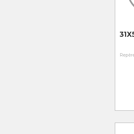
31X
Repère