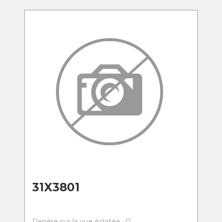
31X3801
Repère sur la vue éclatée : 0