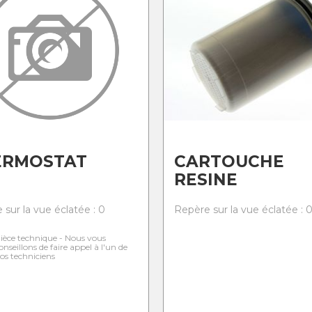
ERMOSTAT
CARTOUCHE
RESINE
 sur la vue éclatée : 0
Repère sur la vue éclatée : 
ièce technique - Nous vous
onseillons de faire appel à l'un de
os techniciens