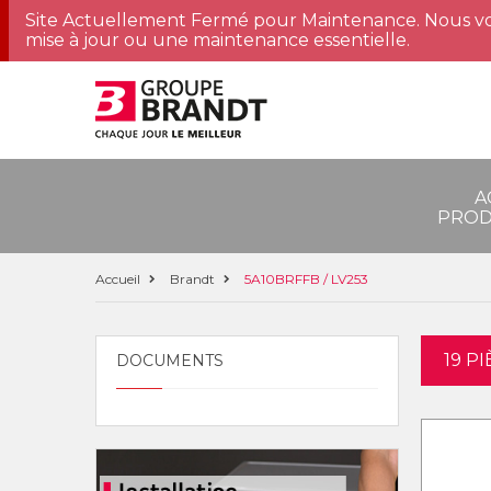
Site Actuellement Fermé pour Maintenance. Nous vo
mise à jour ou une maintenance essentielle.
A
PROD
Accueil
Brandt
5A10BRFFB / LV253
19 P
DOCUMENTS