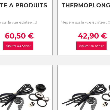
TE A PRODUITS
THERMOPLONG
 sur la vue éclatée : 0
Repère sur la vue éclatée : 
60,50
€
42,90
€
Ajouter au panier
Ajouter au panier