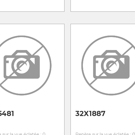
5481
32X1887
 sur la vue éclatée : 0
Repère sur la vue éclatée : 