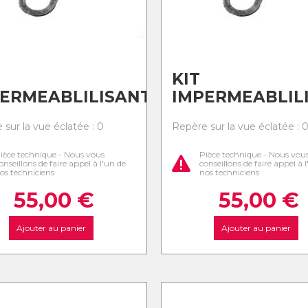
KIT
ERMEABLILISANT
IMPERMEABLIL
 sur la vue éclatée : 0
Repère sur la vue éclatée : 
ièce technique - Nous vous
Pièce technique - Nous vou
onseillons de faire appel à l'un de
conseillons de faire appel à 
os techniciens
nos techniciens
55,00
€
55,00
€
Ajouter au panier
Ajouter au panier