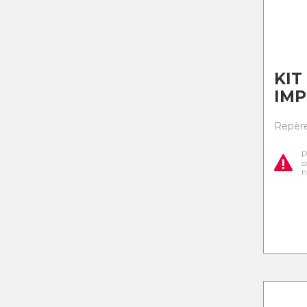
KIT
IMP
Repère
P
c
n