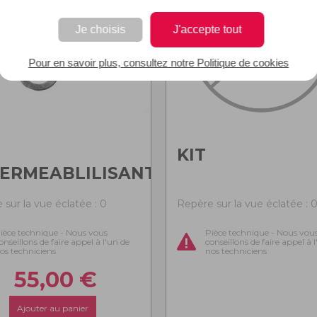
Je choisis
J'accepte tout
Pour en savoir plus, consultez notre Politique de cookies
KIT
ERMEABLILISANT
 sur la vue éclatée : 0
Repère sur la vue éclatée : 
ièce technique - Nous vous
Pièce technique - Nous vou
onseillons de faire appel à l'un de
conseillons de faire appel à 
os techniciens
nos techniciens
55,00
€
Ajouter au panier