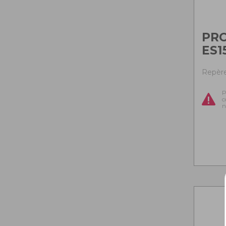
PR
ES1
Repère
P
c
n