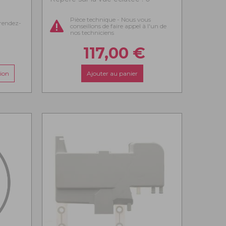
Pièce technique - Nous vous
rendez-
conseillons de faire appel à l'un de
nos techniciens
117,00
€
ion
Ajouter au panier