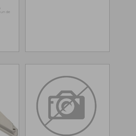
s
l'un de