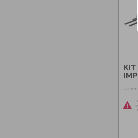
KIT
IMP
Repère
P
c
n