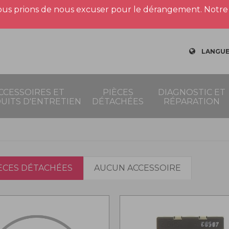
us prions de nous excuser pour le dérangement. Notre 
LANGUE
CCESSOIRES ET
PIÈCES
DIAGNOSTIC ET
UITS D'ENTRETIEN
DÉTACHÉES
RÉPARATION
IÈCES DÉTACHÉES
AUCUN ACCESSOIRE