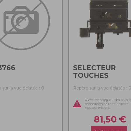
3766
SELECTEUR
TOUCHES
 sur la vue éclatée : 0
Repère sur la vue éclatée : 
Pièce technique - Nous vou
conseillons de faire appel à 
nos techniciens
81,50
€