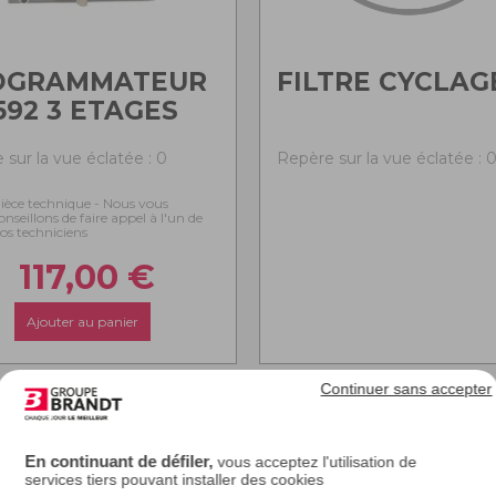
OGRAMMATEUR
FILTRE CYCLAG
592 3 ETAGES
 sur la vue éclatée : 0
Repère sur la vue éclatée : 
ièce technique - Nous vous
onseillons de faire appel à l'un de
os techniciens
117,00
€
Ajouter au panier
Continuer sans accepter
En continuant de défiler,
vous acceptez l'utilisation de
services tiers pouvant installer des cookies