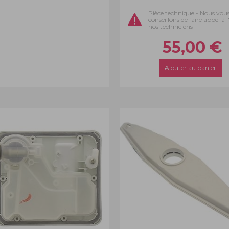
Pièce technique - Nous vou
conseillons de faire appel à 
nos techniciens
55,00
€
Ajouter au panier