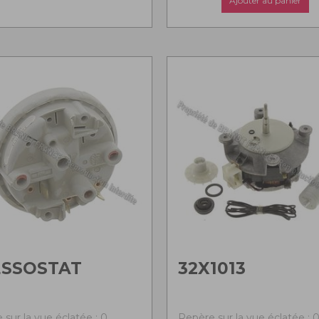
Ajouter au panier
ESSOSTAT
32X1013
 sur la vue éclatée : 0
Repère sur la vue éclatée : 