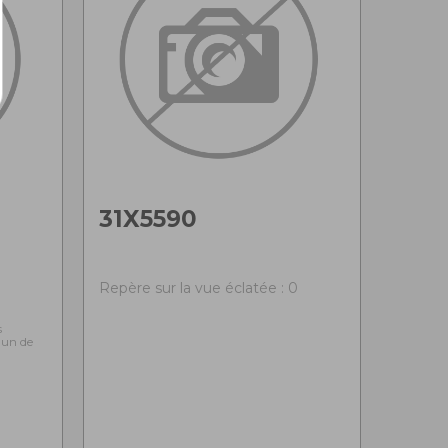
31X5590
0
Repère sur la vue éclatée : 0
s
l'un de