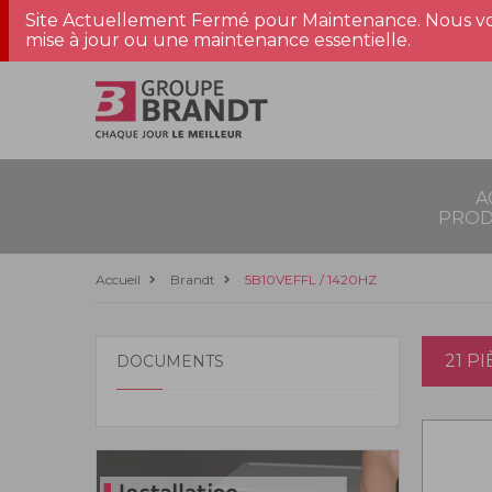
Site Actuellement Fermé pour Maintenance. Nous vo
mise à jour ou une maintenance essentielle.
A
PROD
Accueil
Brandt
5B10VEFFL / 1420HZ
21 P
DOCUMENTS