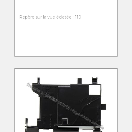
Repère sur la vue éclatée : 110