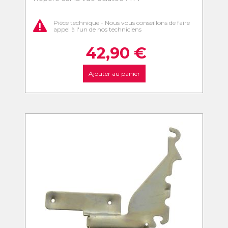
Pièce technique - Nous vous conseillons de faire
appel à l'un de nos techniciens
42,90
€
Ajouter au panier