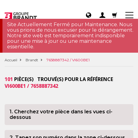
Site Actuellement Fermé pour Maintenance. Nous
vous prions de nous excuser pour le dérangement.
Notre site web est temporairement indisponible
pour une mise à jour ou une maintenance
essentielle.
Accueil
Brandt
7658887342 / VI600BE1
101
PIÈCE(S) TROUVÉ(S) POUR LA RÉFÉRENCE
VI600BE1 / 7658887342
1. Cherchez votre pièce dans les vues ci-
dessous
2. Tapez son numéro dans la zone ci-dessous