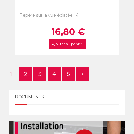
Repère sur la vue éclatée : 4
16,80
€
Ajouter au panier
1
2
3
4
5
>
DOCUMENTS