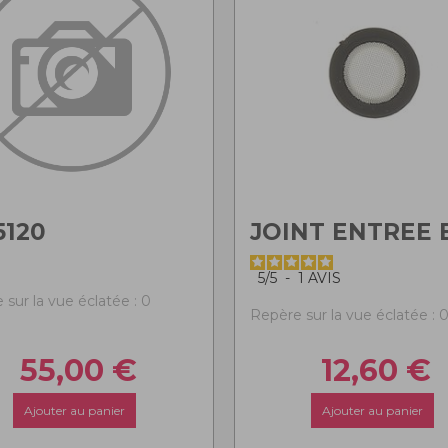
5120
JOINT ENTREE 
5
/
5
-
1
AVIS
 sur la vue éclatée : 0
Repère sur la vue éclatée : 
55,00
€
12,60
€
Ajouter au panier
Ajouter au panier