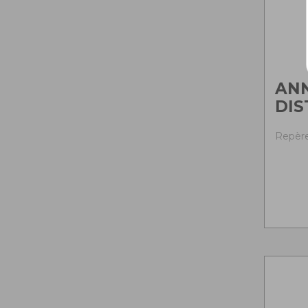
AN
DIS
Repère 