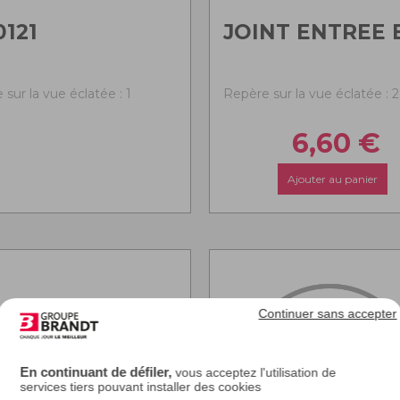
0121
JOINT ENTREE 
sur la vue éclatée : 1
Repère sur la vue éclatée : 2
6,60
€
Ajouter au panier
Continuer sans accepter
En continuant de défiler,
vous acceptez l'utilisation de
services tiers pouvant installer des cookies