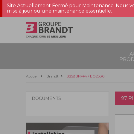
Site Actuellement Fermé pour Maintenance. Nous vo
mise à jour ou une maintenance essentielle.
A
PROD
Accueil
Brandt
8258BRFF4 / EO2330
97 P
DOCUMENTS