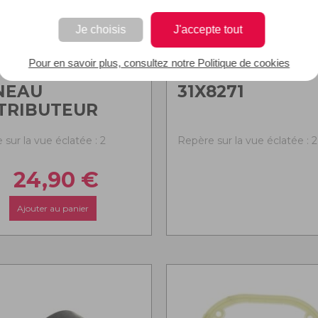
Je choisis
J'accepte tout
Pour en savoir plus, consultez notre Politique de cookies
NEAU
31X8271
TRIBUTEUR
sur la vue éclatée : 2
Repère sur la vue éclatée : 2
24,90
€
Ajouter au panier