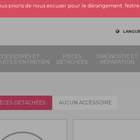
us prions de nous excuser pour le dérangement. Notre 
LANGUE
CCESSOIRES ET
PIÈCES
DIAGNOSTIC ET
UITS D'ENTRETIEN
DÉTACHÉES
RÉPARATION
IÈCES DÉTACHÉES
AUCUN ACCESSOIRE