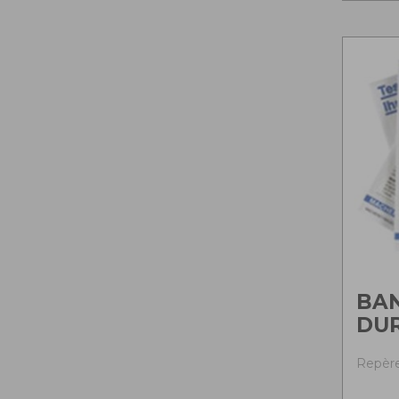
BA
DUR
Repère