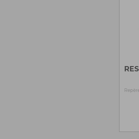
RES
Repère 