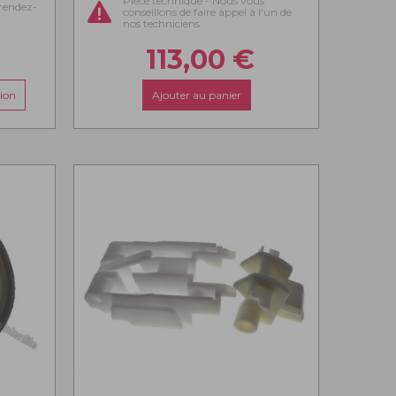
Pièce technique - Nous vous
rendez-
conseillons de faire appel à l'un de
nos techniciens
113,00
€
ion
Ajouter au panier