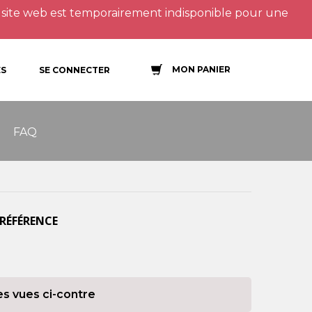
site web est temporairement indisponible pour une
MON PANIER
S
SE CONNECTER
FAQ
 RÉFÉRENCE
es vues ci-contre