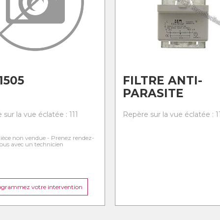
1505
FILTRE ANTI-
PARASITE
sur la vue éclatée : 111
Repère sur la vue éclatée : 1
ièce non vendue - Prenez rendez-
ous avec un technicien
ogrammez votre intervention