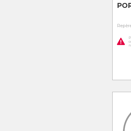
PO
Repère 
P
c
n