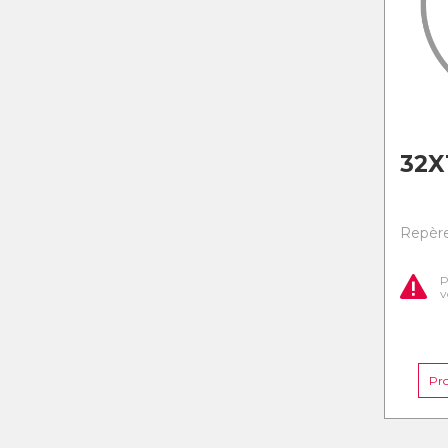
32X
Repère 
P
v
Pr