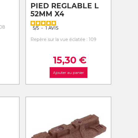
PIED REGLABLE L
52MM X4
108
5
/
5
-
1
AVIS
Repère sur la vue éclatée : 109
15,30
€
Ajouter au panier