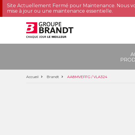
Site Actuellement Fermé pour Maintenance. Nous vo
mise à jour ou une maintenance essentielle.
A
PROD
Accueil
Brandt
AA8MVEFFG / VLA324