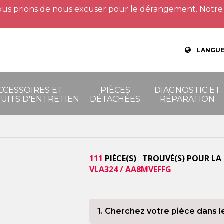
us prions de nous excuser pour le dérangement. Notre 
LANGUE
CCESSOIRES ET
PIÈCES
DIAGNOSTIC ET
UITS D'ENTRETIEN
DÉTACHÉES
RÉPARATION
111
PIÈCE(S) TROUVÉ(S) POUR LA
VLA324 / AA8MVEFFG
1. Cherchez votre pièce dans l