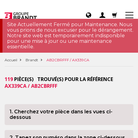
Site Actuellement Fermé pour Maintenance. Nous
vous prions de nous excuser pour le dérangement.
Notre site web est temporairement indisponible
pour une mise à jour ou une maintenance
essentielle.
Accueil
Brandt
AB2CBRFFF / AX339CA
119
PIÈCE(S) TROUVÉ(S) POUR LA RÉFÉRENCE
AX339CA / AB2CBRFFF
1. Cherchez votre pièce dans les vues ci-
dessous
2. Tapez son numéro dans la zone ci-dessous