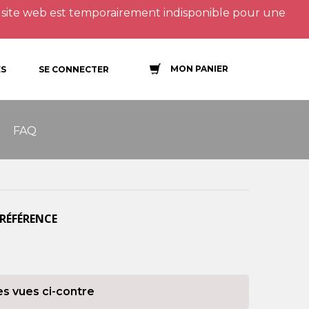
site web est temporairement indisponible pour une
MON PANIER
S
SE CONNECTER
FAQ
 RÉFÉRENCE
es vues ci-contre