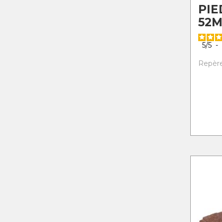
PIE
52M
5
/
5
-
Repère