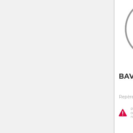
BAV
Repère 
P
c
n