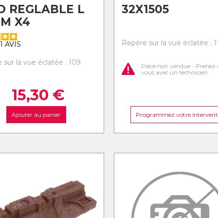
D REGLABLE L
32X1505
M X4
Repère sur la vue éclatée : 1
1
AVIS
 sur la vue éclatée : 109
Pièce non vendue - Prenez 
vous avec un technicien
15,30
€
Ajouter au panier
Programmez votre intervent