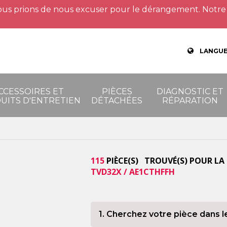
us prions de nous excuser pour le dérangement. Notre 
LANGUE
CCESSOIRES ET
PIÈCES
DIAGNOSTIC ET
UITS D'ENTRETIEN
DÉTACHÉES
RÉPARATION
115
PIÈCE(S) TROUVÉ(S) POUR LA
TVD32X / AE1CTHFFH
1. Cherchez votre pièce dans l