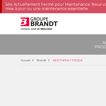
Site Actuellement Fermé pour Maintenance. Nous vo
mise à jour ou une maintenance essentielle.
A
PROD
Accueil
Brandt
AE1CTHFFH / TVD32X