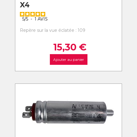
X4
5
/
5
-
1
AVIS
Repère sur la vue éclatée : 109
15,30
€
Ajouter au panier