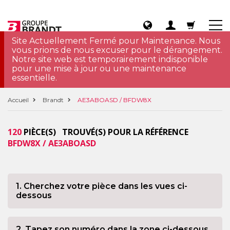
Site Actuellement Fermé pour Maintenance. Nous
vous prions de nous excuser pour le dérangement.
Notre site web est temporairement indisponible
pour une mise à jour ou une maintenance
essentielle.
Accueil
Brandt
AE3ABOASD / BFDW8X
120
PIÈCE(S) TROUVÉ(S) POUR LA RÉFÉRENCE
BFDW8X / AE3ABOASD
1. Cherchez votre pièce dans les vues ci-
dessous
2. Tapez son numéro dans la zone ci-dessous