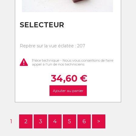
SELECTEUR
Repère sur la vue éclatée : 207
Pièce technique - Nous vous conseillons de faire
appel à l'un de nos techniciens
34,60
€
Ajouter au panier
1
2
3
4
5
6
>