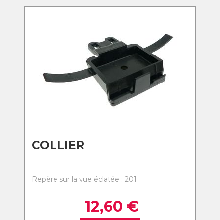
COLLIER
Repère sur la vue éclatée : 201
12,60
€