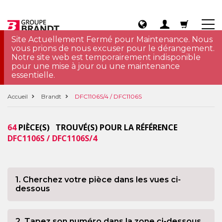
Site Actuellement Fermé pour Maintenance. Nous
vous prions de nous excuser pour le dérangement.
Notre site web est temporairement indisponible
pour une mise à jour ou une maintenance
essentielle.
Accueil
Brandt
DFC1106S/4 / DFC1106S
64
PIÈCE(S) TROUVÉ(S) POUR LA RÉFÉRENCE
DFC1106S / DFC1106S/4
1. Cherchez votre pièce dans les vues ci-
dessous
2. Tapez son numéro dans la zone ci-dessous