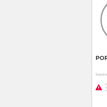
PO
Repère 
P
c
n