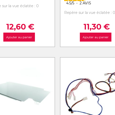
4.5
/
5
-
2
AVIS
 sur la vue éclatée : 0
Repère sur la vue éclatée : 
12,60
€
11,30
€
Ajouter au panier
Ajouter au panier