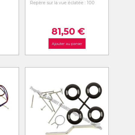
Repère sur la vue éclatée : 100
0
81,50
€
Ajouter au panier