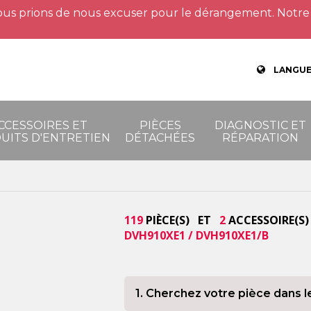
us prions de nous excuser pour le dérangement. Notre 
LANGUE
CCESSOIRES ET
PIÈCES
DIAGNOSTIC ET
UITS D'ENTRETIEN
DÉTACHÉES
RÉPARATION
119
PIÈCE(S) ET
2
ACCESSOIRE(S)
DVH910XE1 / DVH910XE1/B
1. Cherchez votre pièce dans l