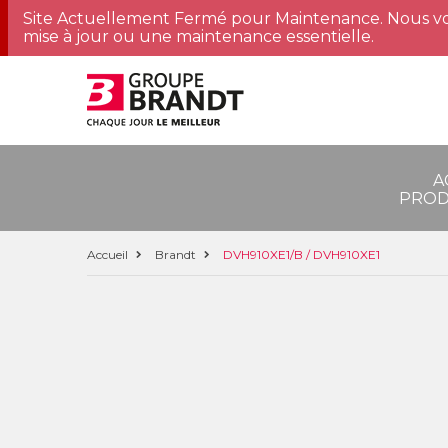
Site Actuellement Fermé pour Maintenance. Nous vo
mise à jour ou une maintenance essentielle.
A
PROD
Accueil
Brandt
DVH910XE1/B / DVH910XE1