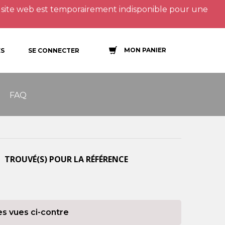
site web est temporairement indisponible pour une
MON PANIER
S
SE CONNECTER
FAQ
 TROUVÉ(S) POUR LA RÉFÉRENCE
es vues ci-contre