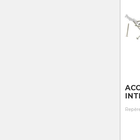
ACC
IN
Repère