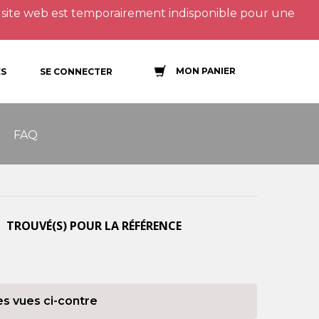
site web est temporairement indisponible pour une
MON PANIER
S
SE CONNECTER
FAQ
 TROUVÉ(S) POUR LA RÉFÉRENCE
es vues ci-contre