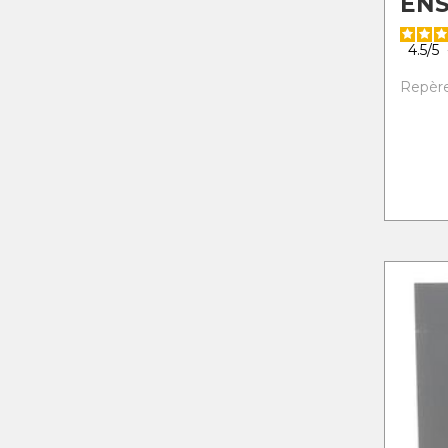
ENS
4.5
/
5
Repère