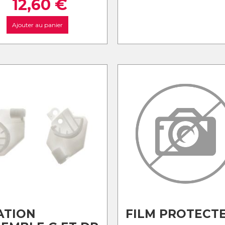
12,60
€
Ajouter au panier
ATION
FILM PROTECT