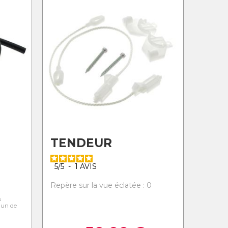
TENDEUR
5
/
5
-
1
AVIS
0
Repère sur la vue éclatée : 0
s
l'un de