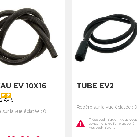
AU EV 10X16
TUBE EV2
2
AVIS
Repère sur la vue éclatée : 
 sur la vue éclatée : 0
Pièce technique - Nous vou
conseillons de faire appel à 
nos techniciens