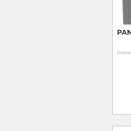
PA
Repère