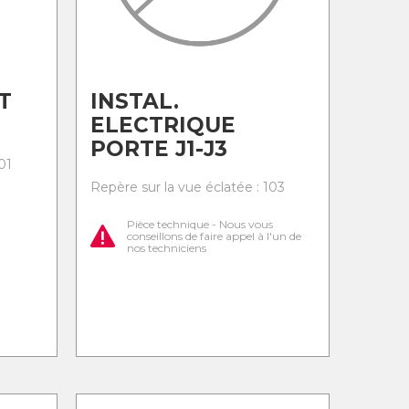
T
INSTAL.
ELECTRIQUE
PORTE J1-J3
01
Repère sur la vue éclatée : 103
Pièce technique - Nous vous
conseillons de faire appel à l'un de
nos techniciens