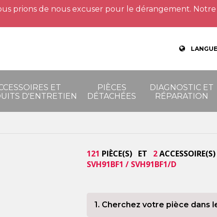
us prions de nous excuser pour le dérangement. Notre 
LANGUE
CCESSOIRES ET
PIÈCES
DIAGNOSTIC ET
UITS D'ENTRETIEN
DÉTACHÉES
RÉPARATION
121
PIÈCE(S) ET
2
ACCESSOIRE(S)
SVH91BF1 / SVH91BF1/D
1. Cherchez votre pièce dans l