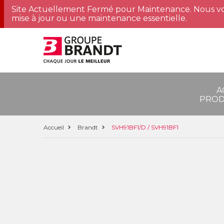
Site Actuellement Fermé pour Maintenance. Nous vo
mise à jour ou une maintenance essentielle.
A
PROD
Accueil
Brandt
SVH91BF1/D / SVH91BF1