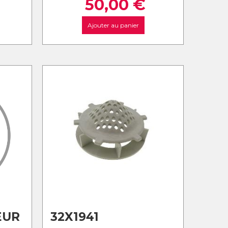
50,00
€
Ajouter au panier
EUR
32X1941