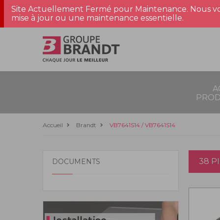
Site Actuellement Fermé pour Maintenance. Nous vo
mise à jour ou une maintenance essentielle.
A
PROD
Accueil
Brandt
VB7641S14 / VB7641S14
38 P
DOCUMENTS