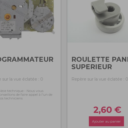
OGRAMMATEUR
ROULETTE PAN
SUPERIEUR
 sur la vue éclatée : 0
Repère sur la vue éclatée : 
ièce technique - Nous vous
onseillons de faire appel à l'un de
os techniciens
2,60
€
Ajouter au panier