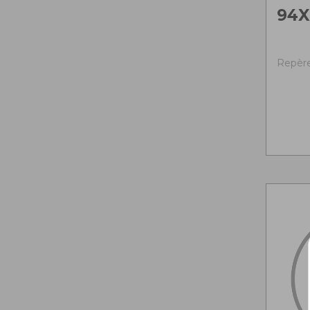
94X
Repère