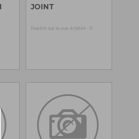
N
JOINT
0
Repère sur la vue éclatée : 0