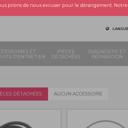
us prions de nous excuser pour le dérangement. Notre 
LANGUE
CCESSOIRES ET
PIÈCES
DIAGNOSTIC ET
UITS D'ENTRETIEN
DÉTACHÉES
RÉPARATION
IÈCES DÉTACHÉES
AUCUN ACCESSOIRE