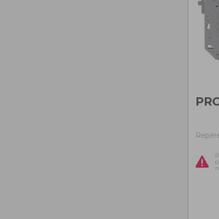
PR
Repère
P
c
n