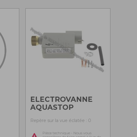
ELECTROVANNE
AQUASTOP
0
Repère sur la vue éclatée : 0
Pièce technique - Nous vous
conseillons de faire appel à l'un de