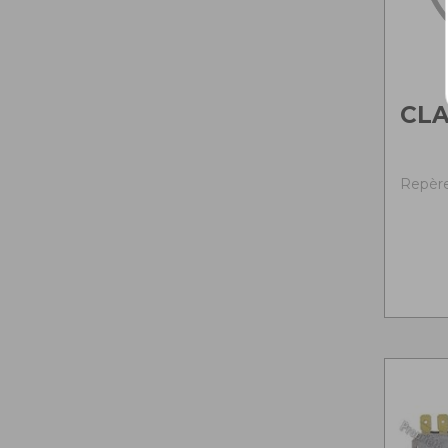
CL
Repère