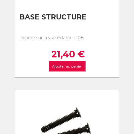
BASE STRUCTURE
Repère sur la vue éclatée : 108
21,40
€
Ajouter au panier