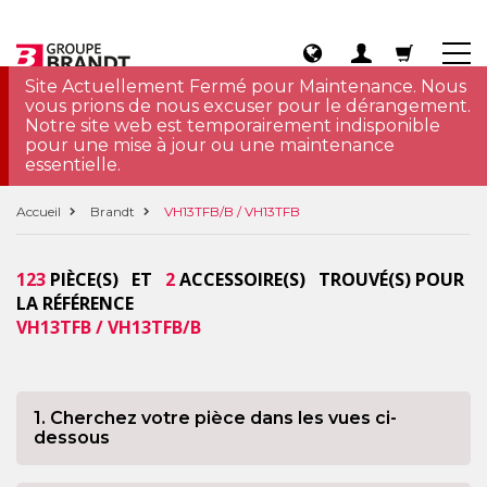
Site Actuellement Fermé pour Maintenance. Nous
vous prions de nous excuser pour le dérangement.
Notre site web est temporairement indisponible
pour une mise à jour ou une maintenance
essentielle.
Accueil
Brandt
VH13TFB/B / VH13TFB
123
PIÈCE(S) ET
2
ACCESSOIRE(S) TROUVÉ(S) POUR
LA RÉFÉRENCE
VH13TFB / VH13TFB/B
1. Cherchez votre pièce dans les vues ci-
dessous