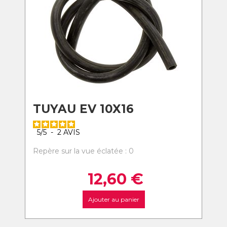
TUYAU EV 10X16
5
/
5
-
2
AVIS
Repère sur la vue éclatée : 0
12,60
€
Ajouter au panier