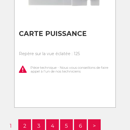
CARTE PUISSANCE
Repère sur la vue éclatée : 125
Pièce technique - Nous vous conseillons de faire
appel à l'un de nos techniciens
1
2
3
4
5
6
>