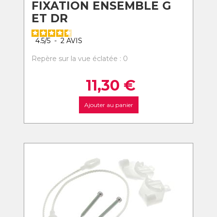
FIXATION ENSEMBLE G
ET DR
4.5
/
5
-
2
AVIS
Repère sur la vue éclatée : 0
11,30
€
Ajouter au panier