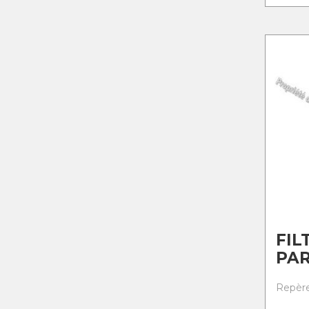
FIL
PAR
Repère 