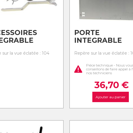
ESSOIRES
PORTE
TEGRABLE
INTEGRABLE
 sur la vue éclatée : 104
Repère sur la vue éclatée : 1
Pièce technique - Nous vou
conseillons de faire appel à 
nos techniciens
36,70
€
Ajouter au panier