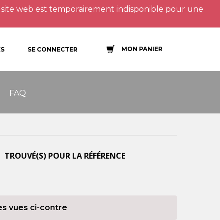
site web est temporairement indisponible pour une
MON PANIER
S
SE CONNECTER
FAQ
 TROUVÉ(S) POUR LA RÉFÉRENCE
es vues ci-contre