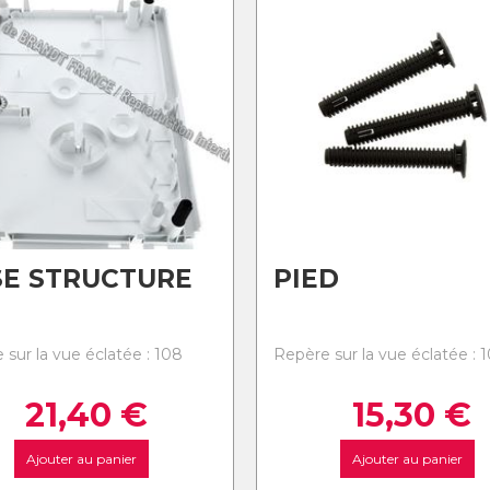
E STRUCTURE
PIED
 sur la vue éclatée : 108
Repère sur la vue éclatée : 
21,40
€
15,30
€
Ajouter au panier
Ajouter au panier