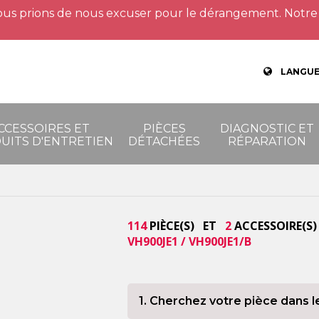
us prions de nous excuser pour le dérangement. Notre 
LANGUE
CCESSOIRES ET
PIÈCES
DIAGNOSTIC ET
UITS D'ENTRETIEN
DÉTACHÉES
RÉPARATION
114
PIÈCE(S) ET
2
ACCESSOIRE(S)
VH900JE1 / VH900JE1/B
1. Cherchez votre pièce dans l