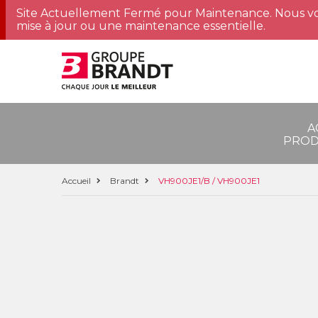
Site Actuellement Fermé pour Maintenance. Nous vo
mise à jour ou une maintenance essentielle.
A
PROD
Accueil
Brandt
VH900JE1/B / VH900JE1