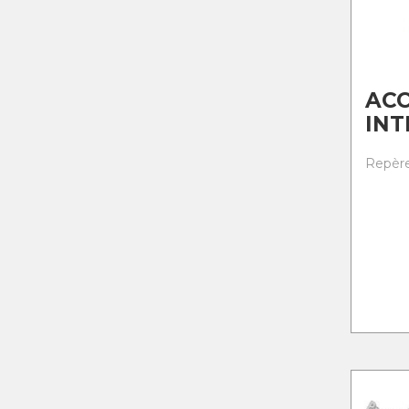
ACC
IN
Repère