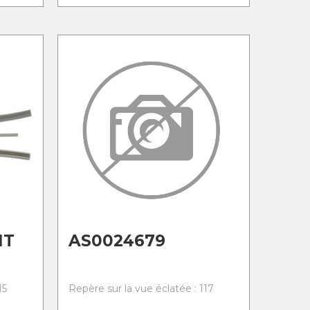
NT
AS0024679
15
Repère sur la vue éclatée : 117