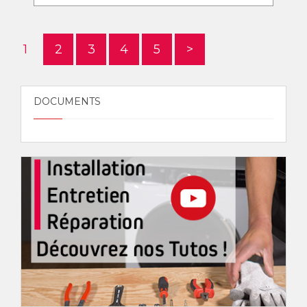
1
2
3
4
5
>
DOCUMENTS