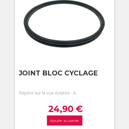
JOINT BLOC CYCLAGE
Repère sur la vue éclatée : 4
24,90
€
Ajouter au panier