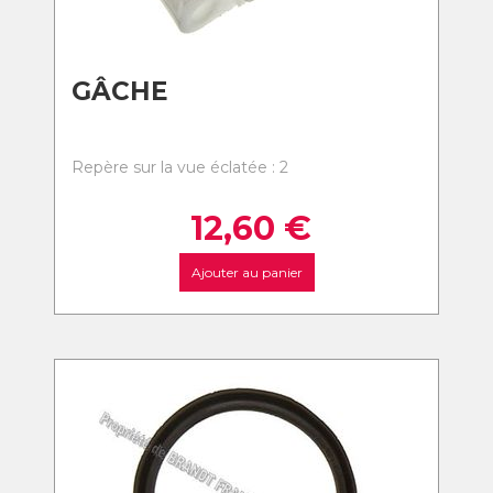
GÂCHE
Repère sur la vue éclatée : 2
12,60
€
Ajouter au panier