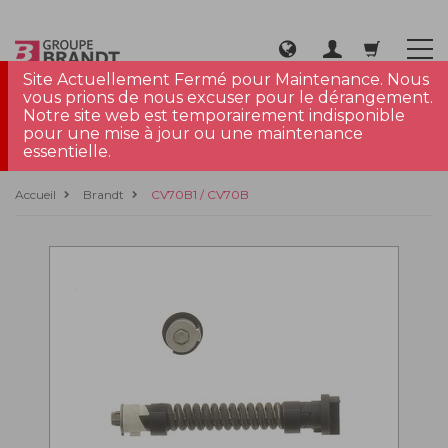
Site Actuellement Fermé pour Maintenance. Nous
vous prions de nous excuser pour le dérangement.
Notre site web est temporairement indisponible
pour une mise à jour ou une maintenance
essentielle.
Accueil
Brandt
CV70B1 / CV70B