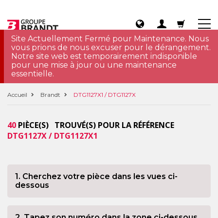
Site Actuellement Fermé pour Maintenance. Nous
vous prions de nous excuser pour le dérangement.
Notre site web est temporairement indisponible
pour une mise à jour ou une maintenance
essentielle.
Accueil
Brandt
DTG1127X1 / DTG1127X
40
PIÈCE(S) TROUVÉ(S) POUR LA RÉFÉRENCE
DTG1127X / DTG1127X1
1. Cherchez votre pièce dans les vues ci-
dessous
2. Tapez son numéro dans la zone ci-dessous