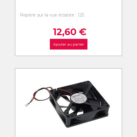
Repère sur la vue éclatée : 125
12,60
€
Ajouter au panier