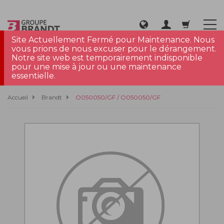
Site Actuellement Fermé pour Maintenance. Nous
vous prions de nous excuser pour le dérangement.
Notre site web est temporairement indisponible
pour une mise à jour ou une maintenance
essentielle.
Accueil
Brandt
O050050/GF / O050050/GF