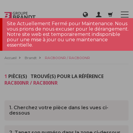
Site Actuellement Fermé pour Maintenance. Nous
vous prions de nous excuser pour le dérangement.
Notre site web est temporairement indisponible
pour une mise à jour ou une maintenance
essentielle.
Accueil
Brandt
RAC800NR / RAC800NR
1
PIÈCE(S) TROUVÉ(S) POUR LA RÉFÉRENCE
RAC800NR / RAC800NR
1. Cherchez votre pièce dans les vues ci-
dessous
2. Tapez son numéro dans la zone ci-dessous