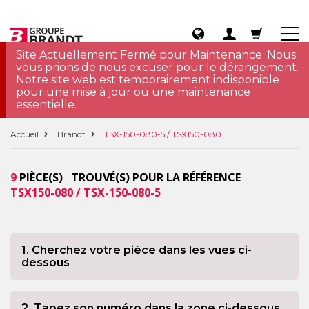
Site Actuellement Fermé pour Maintenance. Nous
vous prions de nous excuser pour le dérangement.
Notre site web est temporairement indisponible
pour une mise à jour ou une maintenance
essentielle.
Accueil
Brandt
TSX-150-080-5 / TSX150-080
9
PIÈCE(S) TROUVÉ(S) POUR LA RÉFÉRENCE
TSX150-080 / TSX-150-080-5
1. Cherchez votre pièce dans les vues ci-
dessous
2. Tapez son numéro dans la zone ci-dessous