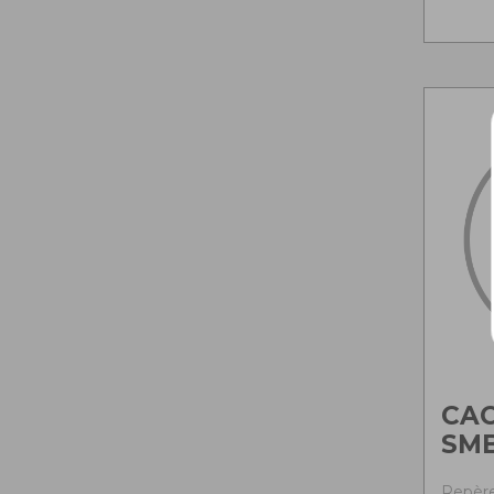
CAC
SM
Repère