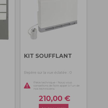
KIT SOUFFLANT
0
Repère sur la vue éclatée : 0
Pièce technique - Nous vous
conseillons de faire appel à l'un de
nos techniciens
210,00
€