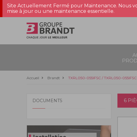
Site Actuellement Fermé pour Maintenance. Nous vo
mise à jour ou une maintenance essentielle.
A
PROD
Accueil
Brandt
TXRL050-055IFSC / TXRL050-055IFSC
6 PI
DOCUMENTS