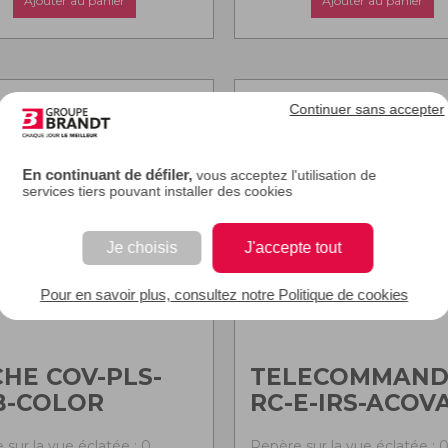
Ajouter au panier
Ajouter au panier
Continuer sans accepter
En continuant de défiler,
vous acceptez l'utilisation de
services tiers pouvant installer des cookies
Je choisis
J'accepte tout
Pour en savoir plus, consultez notre Politique de cookies
HE COV-PLS-
TELECOMMAND
B-COLOR
RC-E-IRS-ACOV
 sur la vue éclatée : 0
Repère sur la vue éclatée : 