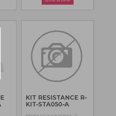
Ajouter au panier
E
KIT RESISTANCE R-
A
KIT-STA050-A
0
Repère sur la vue éclatée : 0