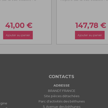
41,00
€
147,78
€
Ajouter au panier
Ajouter au panier
CONTACTS
ADRESSE
BRANDT FRANCE
Site pièces détachées
Parc d'activités des béthunes
igine
5, Avenue des béthunes