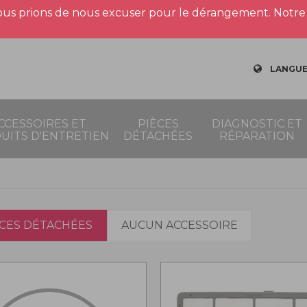
us prions de nous excuser pour le dérangement. Notre 
LANGUE
CCESSOIRES ET
PIÈCES
DIAGNOSTIC ET
UITS D'ENTRETIEN
DÉTACHÉES
RÉPARATION
ÈCES DÉTACHÉES
AUCUN ACCESSOIRE