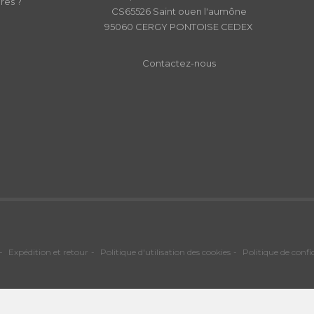
res ?
CS65526 Saint ouen l'aumône
95060 CERGY PONTOISE CEDEX
Contactez-nous
Expédition et retour
Politique d'utilisation des cookies
Politique de confi