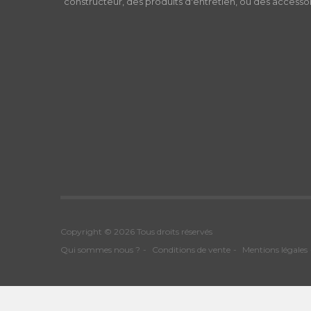
constructeur, des produits d'entretien, ou des accessoi
Copyright © 2026 Tous droits réservés
Qui sommes nous ?
Conditions de vente
Mentions légales