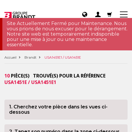
Site Actuellement Fermé pour Maintenance. Nous
vous prions de nous excuser pour le dérangement.
Notre site web est temporairement indisponible
pour une mise à jour ou une maintenance
essentielle.
Accueil
Brandt
USA1451E1 / USA1451E
10
PIÈCE(S) TROUVÉ(S) POUR LA RÉFÉRENCE
USA1451E / USA1451E1
1. Cherchez votre pièce dans les vues ci-
dessous
2. Tapez son numéro dans la zone ci-dessous