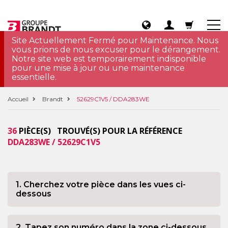
Site Actuellement Fermé pour Maintenance. Nous
vous prions de nous excuser pour le dérangement.
Notre site web est temporairement indisponible
pour une mise à jour ou une maintenance
essentielle.
Accueil
Brandt
52629C1V5 / DDA283WE
36
PIÈCE(S) TROUVÉ(S) POUR LA RÉFÉRENCE
DDA283WE / 52629C1V5
1. Cherchez votre pièce dans les vues ci-
dessous
2. Tapez son numéro dans la zone ci-dessous