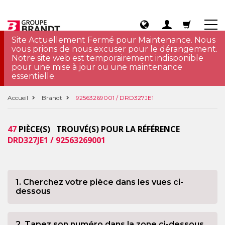
Site Actuellement Fermé pour Maintenance. Nous
vous prions de nous excuser pour le dérangement.
Notre site web est temporairement indisponible
pour une mise à jour ou une maintenance
essentielle.
Accueil
Brandt
92563269001 / DRD327JE1
47
PIÈCE(S) TROUVÉ(S) POUR LA RÉFÉRENCE
DRD327JE1 / 92563269001
1. Cherchez votre pièce dans les vues ci-
dessous
2. Tapez son numéro dans la zone ci-dessous