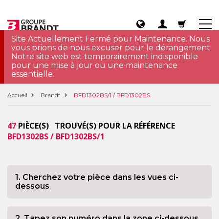
Site Actuellement Fermé pour Maintenance. Nous
vous prions de nous excuser pour le dérangement.
Notre site web est temporairement indisponible
pour une mise à jour ou une maintenance
essentielle.
Accueil
Brandt
BFD1302BS/1 / BFD1302BS
47
PIÈCE(S) TROUVÉ(S) POUR LA RÉFÉRENCE
BFD1302BS / BFD1302BS/1
1. Cherchez votre pièce dans les vues ci-
dessous
2. Tapez son numéro dans la zone ci-dessous