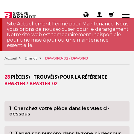
Site Actuellement Fermé pour Maintenance. Nous
vous prions de nous excuser pour le dérangement.
Notre site web est temporairement indisponible
pour une mise à jour ou une maintenance
essentielle.
Accueil
Brandt
BFW31FB-02 / BFW31FB
28
PIÈCE(S) TROUVÉ(S) POUR LA RÉFÉRENCE
BFW31FB / BFW31FB-02
1. Cherchez votre pièce dans les vues ci-
dessous
2. Tapez son numéro dans la zone ci-dessous