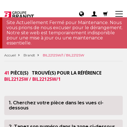
Site Actuellement Fermé pour Maintenance. Nous
vous prions de nous excuser pour le dérangement.
Notre site web est temporairement indisponible
pour une mise à jour ou une maintenance
essentielle.
Accueil
Brandt
BIL2212SW/1 / BIL2212SW
41
PIÈCE(S) TROUVÉ(S) POUR LA RÉFÉRENCE
BIL2212SW / BIL2212SW/1
1. Cherchez votre pièce dans les vues ci-
dessous
2. Tapez son numéro dans la zone ci-dessous