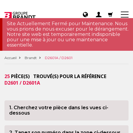
Site Actuellement Fermé pour Maintenance. Nous
vous prions de nous excuser pour le dérangement.
Notre site web est temporairement indisponible
pour une mise à jour ou une maintenance
essentielle.
Accueil
Brandt
D2601A / D2601
25
PIÈCE(S) TROUVÉ(S) POUR LA RÉFÉRENCE
D2601 / D2601A
1. Cherchez votre pièce dans les vues ci-
dessous
2. Tapez son numéro dans la zone ci-dessous