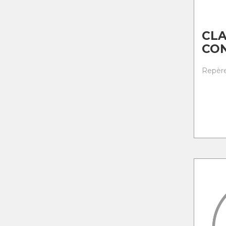
CLA
CO
Repère 