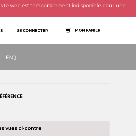
site web est temporairement indisponible pour une
MON PANIER
S
SE CONNECTER
FAQ
RÉFÉRENCE
es vues ci-contre