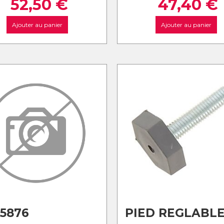
52,50
€
47,40
€
Ajouter au panier
Ajouter au panier
5876
PIED REGLABL