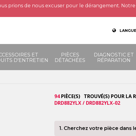
us prions de nous excuser pour le dérangement. Notre 
LANGUE
CCESSOIRES ET
PIÈCES
DIAGNOSTIC ET
UITS D'ENTRETIEN
DÉTACHÉES
RÉPARATION
94
PIÈCE(S) TROUVÉ(S) POUR LA 
DRD882YLX / DRD882YLX-02
1. Cherchez votre pièce dans l